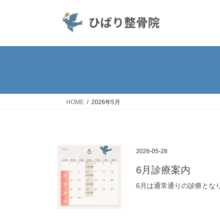
コ
ナ
ン
ビ
テ
ゲ
ン
ー
ツ
シ
へ
ョ
ス
ン
キ
に
ッ
移
HOME
2026年5月
プ
動
2026-05-28
6月診療案内
6月は通常通りの診療とな